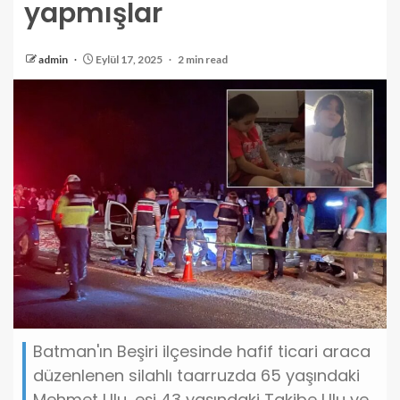
yapmışlar
admin
Eylül 17, 2025
2 min read
Batman'ın Beşiri ilçesinde hafif ticari araca
düzenlenen silahlı taarruzda 65 yaşındaki
Mehmet Ulu, eşi 43 yaşındaki Takibe Ulu ve