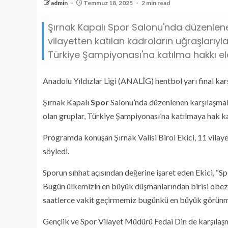
admin
Temmuz 18, 2025
2 min read
Şırnak Kapalı Spor Salonu'nda düzenlenen A
vilayetten katılan kadroların uğraşlarıyla
Türkiye Şampiyonası'na katılma hakkı e
Anadolu Yıldızlar Ligi (ANALİG) hentbol yarı final karş
Şırnak Kapalı
Spor
Salonu’nda düzenlenen karşılaşmalar
olan gruplar, Türkiye Şampiyonası’na katılmaya hak 
Programda konuşan Şırnak Valisi Birol Ekici, 11 vilaye
söyledi.
Sporun sıhhat açısından değerine işaret eden Ekici, “
Bugün ülkemizin en büyük düşmanlarından birisi obezit
saatlerce vakit geçirmemiz bugünkü en büyük görünm
Gençlik ve Spor Vilayet Müdürü Fedai Din de karşılaş