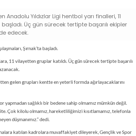
nadolu Yıldızlar Ligi hentbol yarı finalleri, 11
 başladı. Üç gün sürecek tertipte başarılı ekipler
lde edecek.
ılaşmaları, Şırnak’ta başladı.
a, 11 vilayetten gruplar katıldı. Üç gün sürecek tertipte başarılı
kazanacak.
tten gelen grupları kentte en yeterli formda ağırlayacaklarını
Spor yapmadan sağlıklı bir bedene sahip olmamız mümkün değil.
e. Çok kilolu olmamız, hareketliliğimizi kısıtlamamız, telefonla
eyen düşmanımız.” dedi.
malara katılan kadrolara muvaffakiyet dileyerek, Gençlik ve Spor