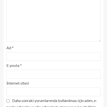
Ad
*
E-posta
*
İnternet sitesi
Daha sonraki yorumlarımda kullanılması için adım, e-
posta adresim ve site adresim bu tarayıcıya kaydedilsin.