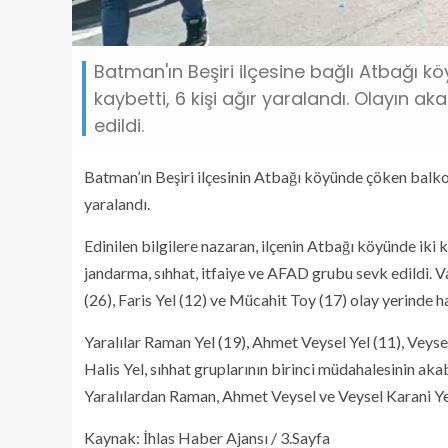
Batman'ın Beşiri ilçesine bağlı Atbağı k
kaybetti, 6 kişi ağır yaralandı. Olayın 
edildi.
Batman’ın Beşiri ilçesinin Atbağı köyünde çöken balkonu
yaralandı.
Edinilen bilgilere nazaran, ilçenin Atbağı köyünde iki 
jandarma, sıhhat, itfaiye ve AFAD grubu sevk edildi. V
(26), Faris Yel (12) ve Mücahit Toy (17) olay yerinde h
Yaralılar Raman Yel (19), Ahmet Veysel Yel (11), Veysel
Halis Yel, sıhhat gruplarının birinci müdahalesinin a
Yaralılardan Raman, Ahmet Veysel ve Veysel Karani Y
Kaynak: İhlas Haber Ajansı / 3.Sayfa