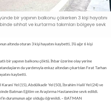
öyünde bir yapının balkonu çökerken 3 kişi hayatını
akabinde sıhhat ve kurtarma takımları bölgeye sevk
n altında oturan 3 kişi hayatını kaybetti, 3’ü ağır 6 kişi
katlı bir yapının balkonu çöktü. İhbar üzerine olay yerine
atandaşların da yardımıyla enkaz altından çıkartılan Fırat Tarhan
ayatını kaybetti.
 Karani Yel (15), Abdülkadir Yel (50), İbrahim Halil Yel (24) ve
kabinde Batman Eğitim ve Araştırma Hastanesine sevk edildi.
el’in durumunun ağır olduğu öğrenildi. – BATMAN