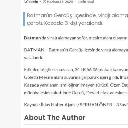
admin
Haziran 13, 2025
1 min read
Batman'ın Gercüş ilçesinde, virajı ala
çarptı. Kazada 3 kişi yaralandı.
Batman
‘da virajı alamayan şoför, mesire alanı duvarına
BATMAN – Batman’ın Gercüş ilçesinde virajı alamayar
yaralandı.
Edinilen bilgilere nazaran, 34 LR 56 06 plakalı kamyo
Göletti Mesire alanı duvarına çarparak içeri girdi. İhb
Kazada yaralanan ismi öğrenilmeyen sürücü, Ozan Daşta
müdahalesinin akabinde Gercüş Devlet Hastanesine se
Kaynak: İhlas Haber Ajansı / SERHAN ÖNER – 3.Say
About The Author