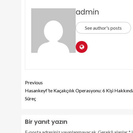
admin
See author's posts
Previous
Hasankeyf’te Kaçakçılık Operasyonu: 6 Kişi Hakkınd
Süreç
Bir yanıt yazın
E-posta adresiniz yayınlanmayacak.
Gerekli alanlar
*
i