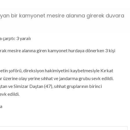
mayan bir kamyonet mesire alanına girerek duvara
 çarptı: 3 yaralı
ak mesire alanına giren kamyonet hurdaya dönerken 3 kişi
netin şoförü, direksiyon hakimiyetini kaybetmesiyle Kırkat
ar üzerine olay yerine sıhhat ve jandarma grubu sevk edildi.
n ve Simizar Daştan (47), sıhhat gruplarının birinci
vk edildi.
fa