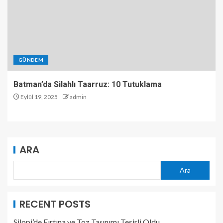
GÜNDEM
Batman’da Silahlı Taarruz: 10 Tutuklama
Eylül 19, 2025
admin
ARA
Ara
RECENT POSTS
Silopi’de Fırtına ve Toz Taşınımı Tesirli Oldu