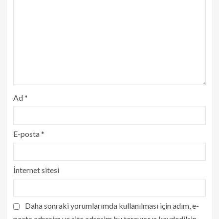
Ad
*
E-posta
*
İnternet sitesi
Daha sonraki yorumlarımda kullanılması için adım, e-
posta adresim ve site adresim bu tarayıcıya kaydedilsin.