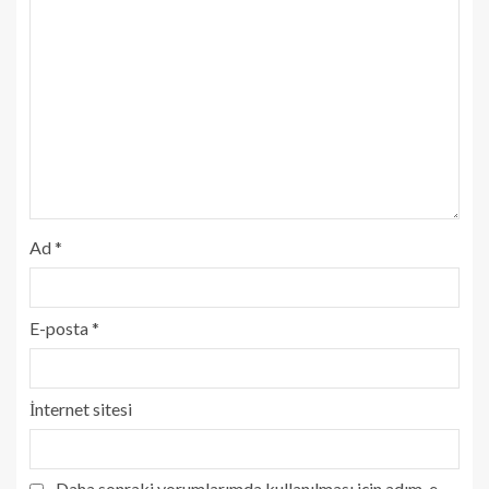
Ad
*
E-posta
*
İnternet sitesi
Daha sonraki yorumlarımda kullanılması için adım, e-