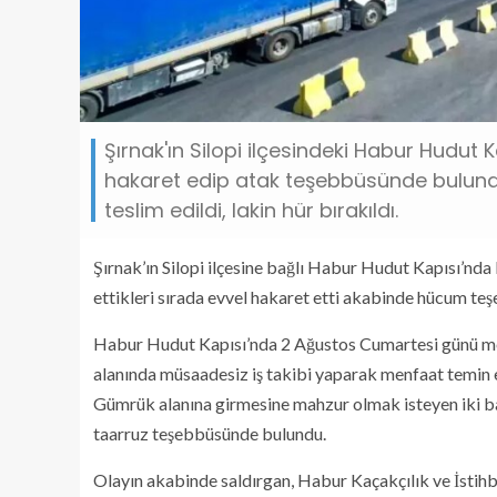
Şırnak'ın Silopi ilçesindeki Habur Hudu
hakaret edip atak teşebbüsünde bulundu
teslim edildi, lakin hür bırakıldı.
Şırnak’ın Silopi ilçesine bağlı Habur Hudut Kapısı’nd
ettikleri sırada evvel hakaret etti akabinde hücum t
Habur Hudut Kapısı’nda 2 Ağustos Cumartesi günü mey
alanında müsaadesiz iş takibi yaparak menfaat temin et
Gümrük alanına girmesine mahzur olmak isteyen iki b
taarruz teşebbüsünde bulundu.
Olayın akabinde saldırgan, Habur Kaçakçılık ve İstih