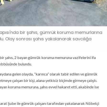
t Kapısı'nda bir şahıs, gümrük koruma memurlarına
. Olay sonrası şahıs yakalanarak savcılığa
a bir şahıs, 2 bayan gümrük koruma memuruna vazifelerini ifa
eşebbüsünde bulundu.
dana gelen olayda, “karınca” olarak tabir edilen ve gümrük
meye çalışan bir kişi, alana yetkisiz biçimde girmeye çalıştı.
ayan koruma memuruna, şahıs evvel hakaret etti, akabinde ise
barat Şube ile gümrük çalışanı tarafından yakalanarak Nöbetçi