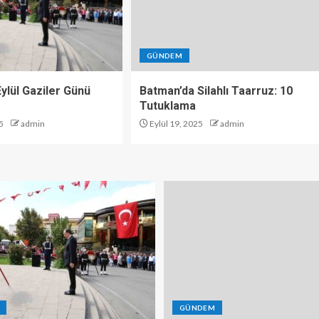
GÜNDEM
 Eylül Gaziler Günü
Batman’da Silahlı Taarruz: 10
Tutuklama
5
admin
Eylül 19, 2025
admin
GÜNDEM