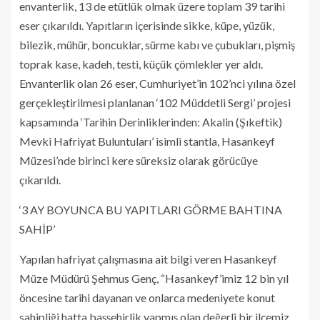
envanterlik, 13 de etütlük olmak üzere toplam 39 tarihi
eser çıkarıldı. Yapıtların içerisinde sikke, küpe, yüzük,
bilezik, mühür, boncuklar, sürme kabı ve çubukları, pişmiş
toprak kase, kadeh, testi, küçük çömlekler yer aldı.
Envanterlik olan 26 eser, Cumhuriyet’in 102’nci yılına özel
gerçekleştirilmesi planlanan ‘102 Müddetli Sergi’ projesi
kapsamında ‘Tarihin Derinliklerinden: Akalin (Şıkeftik)
Mevki Hafriyat Buluntuları’ isimli stantla, Hasankeyf
Müzesi’nde birinci kere süreksiz olarak görücüye
çıkarıldı.
‘3 AY BOYUNCA BU YAPITLARI GÖRME BAHTINA
SAHİP’
Yapılan hafriyat çalışmasına ait bilgi veren Hasankeyf
Müze Müdürü Şehmus Genç, “Hasankeyf’imiz 12 bin yıl
öncesine tarihi dayanan ve onlarca medeniyete konut
sahipliği hatta başşehirlik yapmış olan değerli bir ilçemiz.