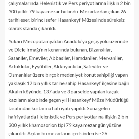
çalışmalarında Helenistik ve Pers periyotlarına ilişkin 2 bin
300 yıllık 79 kaya mezar bulundu. Mezarlardan çıkan 26
tarihi eser, birinci sefer Hasankeyf Müzesi’nde süreksiz
olarak standa çıkarıldı.
Yukarı Mezopotamya’dan Anadolu’ya geçiş yolu üzerinde
ve Dicle Irmağı’nın kenarında bulunan, Bizanslılar,
Sasaniler, Emeviler, Abbasiler, Hamdaniler, Mervaniler,
Artuklular, Eyyübiler, Akkoyunlular, Safeviler ve
Osmanlılar üzere birçok medeniyet konut sahipliği yapan
yaklaşık 12 bin yıllık tarihe sahip Hasankeyf ilçesine bağlı
Akalın köyünde, 137 ada ve 3 parselde yapılan kaçak
kazıların akabinde geçen yıl Hasankeyf Müze Müdürlüğü
tarafından kurtarma hafriyatı yapıldı. Sona gelen
hafriyatlarda Helenistik ve Pers periyotlarına ilişkin 2 bin
300 yıllık khamosorion tipi 79 kaya mezar gün yüzüne
çıkarıldı. Açılan bu mezarların içerisinden ise 26