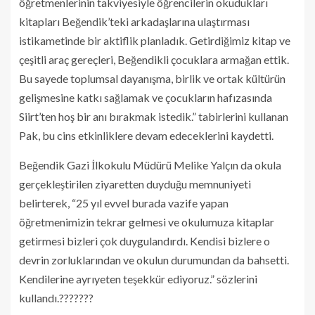
öğretmenlerinin takviyesiyle öğrencilerin okudukları
kitapları Beğendik’teki arkadaşlarına ulaştırması
istikametinde bir aktiflik planladık. Getirdiğimiz kitap ve
çeşitli araç gereçleri, Beğendikli çocuklara armağan ettik.
Bu sayede toplumsal dayanışma, birlik ve ortak kültürün
gelişmesine katkı sağlamak ve çocukların hafızasında
Siirt’ten hoş bir anı bırakmak istedik.” tabirlerini kullanan
Pak, bu cins etkinliklere devam edeceklerini kaydetti.
Beğendik Gazi İlkokulu Müdürü Melike Yalçın da okula
gerçekleştirilen ziyaretten duyduğu memnuniyeti
belirterek, “25 yıl evvel burada vazife yapan
öğretmenimizin tekrar gelmesi ve okulumuza kitaplar
getirmesi bizleri çok duygulandırdı. Kendisi bizlere o
devrin zorluklarından ve okulun durumundan da bahsetti.
Kendilerine ayrıyeten teşekkür ediyoruz.” sözlerini
kullandı.???????