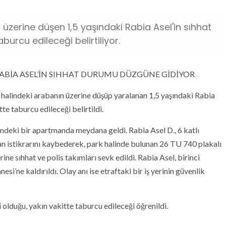
n üzerine düşen 1,5 yaşındaki Rabia Asel'in sıhhat
urcu edileceği belirtiliyor.
RABİA ASEL’İN SIHHAT DURUMU DÜZGÜNE GİDİYOR
k halindeki arabanın üzerine düşüp yaralanan 1,5 yaşındaki Rabia
te taburcu edileceği belirtildi.
’ndeki bir apartmanda meydana geldi. Rabia Asel D., 6 katlı
n istikrarını kaybederek, park halinde bulunan 26 TU 740 plakalı
rine sıhhat ve polis takımları sevk edildi. Rabia Asel, birinci
i’ne kaldırıldı. Olay anı ise etraftaki bir iş yerinin güvenlik
 olduğu, yakın vakitte taburcu edileceği öğrenildi.