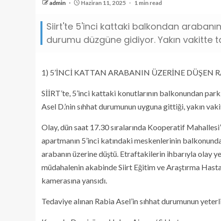
admin
Haziran 11, 2025
1 min read
Siirt'te 5'inci kattaki balkondan arabanı
durumu düzgüne gidiyor. Yakın vakitte tab
1) 5’İNCİ KATTAN ARABANIN ÜZERİNE DÜŞEN 
SİİRT’te, 5’inci kattaki konutlarının balkonundan par
Asel D.’nin sıhhat durumunun uyguna gittiği, yakın vakit
Olay, dün saat 17.30 sıralarında Kooperatif Mahallesi
apartmanın 5’inci katındaki meskenlerinin balkonunda
arabanın üzerine düştü. Etraftakilerin ihbarıyla olay ye
müdahalenin akabinde Siirt Eğitim ve Araştırma Hastanes
kamerasına yansıdı.
Tedaviye alınan Rabia Asel’in sıhhat durumunun yeterli