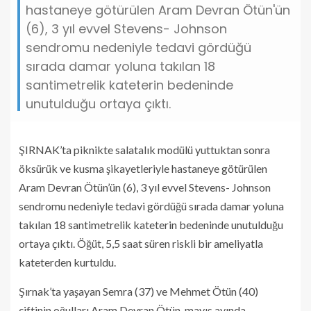
hastaneye götürülen Aram Devran Ötün'ün
(6), 3 yıl evvel Stevens- Johnson
sendromu nedeniyle tedavi gördüğü
sırada damar yoluna takılan 18
santimetrelik kateterin bedeninde
unutulduğu ortaya çıktı.
ŞIRNAK’ta piknikte salatalık modülü yuttuktan sonra
öksürük ve kusma şikayetleriyle hastaneye götürülen
Aram Devran Ötün’ün (6), 3 yıl evvel Stevens- Johnson
sendromu nedeniyle tedavi gördüğü sırada damar yoluna
takılan 18 santimetrelik kateterin bedeninde unutulduğu
ortaya çıktı. Öğüt, 5,5 saat süren riskli bir ameliyatla
kateterden kurtuldu.
Şırnak’ta yaşayan Semra (37) ve Mehmet Ötün (40)
çiftinin oğulları Aram Devran Ötün, mayıs ayında