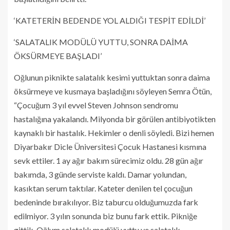
‘KATETERİN BEDENDE YOL ALDIĞI TESPİT EDİLDİ’
‘SALATALIK MODÜLÜ YUTTU, SONRA DAİMA
ÖKSÜRMEYE BAŞLADI’
Oğlunun piknikte salatalık kesimi yuttuktan sonra daima
öksürmeye ve kusmaya başladığını söyleyen Semra Ötün,
“Çocuğum 3 yıl evvel Steven Johnson sendromu
hastalığına yakalandı. Milyonda bir görülen antibiyotikten
kaynaklı bir hastalık. Hekimler o denli söyledi. Bizi hemen
Diyarbakır Dicle Üniversitesi Çocuk Hastanesi kısmına
sevk ettiler. 1 ay ağır bakım sürecimiz oldu. 28 gün ağır
bakımda, 3 günde serviste kaldı. Damar yolundan,
kasıktan serum taktılar. Kateter denilen tel çocuğun
bedeninde bırakılıyor. Biz taburcu olduğumuzda fark
edilmiyor. 3 yılın sonunda biz bunu fark ettik. Pikniğe
gittik. Oğlum salatalık modülü yuttu ve salatalık