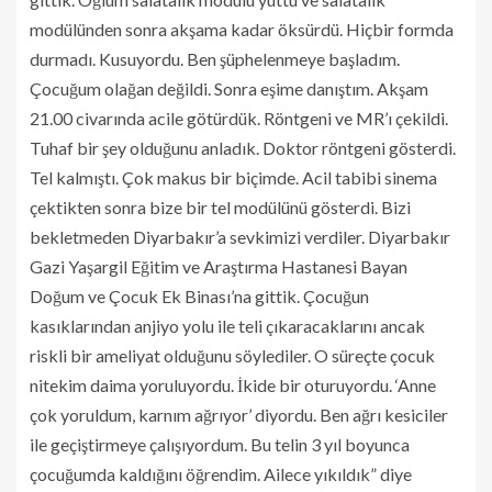
modülünden sonra akşama kadar öksürdü. Hiçbir formda
durmadı. Kusuyordu. Ben şüphelenmeye başladım.
Çocuğum olağan değildi. Sonra eşime danıştım. Akşam
21.00 civarında acile götürdük. Röntgeni ve MR’ı çekildi.
Tuhaf bir şey olduğunu anladık. Doktor röntgeni gösterdi.
Tel kalmıştı. Çok makus bir biçimde. Acil tabibi sinema
çektikten sonra bize bir tel modülünü gösterdi. Bizi
bekletmeden Diyarbakır’a sevkimizi verdiler. Diyarbakır
Gazi Yaşargil Eğitim ve Araştırma Hastanesi Bayan
Doğum ve Çocuk Ek Binası’na gittik. Çocuğun
kasıklarından anjiyo yolu ile teli çıkaracaklarını ancak
riskli bir ameliyat olduğunu söylediler. O süreçte çocuk
nitekim daima yoruluyordu. İkide bir oturuyordu. ‘Anne
çok yoruldum, karnım ağrıyor’ diyordu. Ben ağrı kesiciler
ile geçiştirmeye çalışıyordum. Bu telin 3 yıl boyunca
çocuğumda kaldığını öğrendim. Ailece yıkıldık” diye