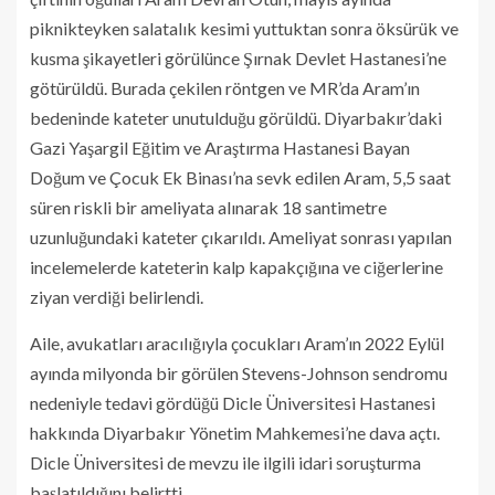
piknikteyken salatalık kesimi yuttuktan sonra öksürük ve
kusma şikayetleri görülünce Şırnak Devlet Hastanesi’ne
götürüldü. Burada çekilen röntgen ve MR’da Aram’ın
bedeninde kateter unutulduğu görüldü. Diyarbakır’daki
Gazi Yaşargil Eğitim ve Araştırma Hastanesi Bayan
Doğum ve Çocuk Ek Binası’na sevk edilen Aram, 5,5 saat
süren riskli bir ameliyata alınarak 18 santimetre
uzunluğundaki kateter çıkarıldı. Ameliyat sonrası yapılan
incelemelerde kateterin kalp kapakçığına ve ciğerlerine
ziyan verdiği belirlendi.
Aile, avukatları aracılığıyla çocukları Aram’ın 2022 Eylül
ayında milyonda bir görülen Stevens-Johnson sendromu
nedeniyle tedavi gördüğü Dicle Üniversitesi Hastanesi
hakkında Diyarbakır Yönetim Mahkemesi’ne dava açtı.
Dicle Üniversitesi de mevzu ile ilgili idari soruşturma
başlatıldığını belirtti.