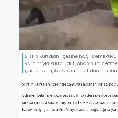
Siirt'in Kurtalan ilçesine bağlı Demirku
yardımıyla kurtarıldı. Çobanın fark etme
çamurdan çıkararak sıhhat durumunun âl
Siirt’in Kurtalan ilçesinde çamura saplanan bir at, köyl
Edinilen bilgilere nazaran, sabah saatlerinde ilçeye b
sırada çamura saplanmış bir atı fark etti. Çobanın dur
harekete geçen İbrahim Atay, aracına bağladığı ip yar