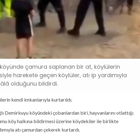
yu köyünde çamura saplanan bir at, köylülerin
siyle harekete geçen köylüler, atı ip yardımıyla
â olduğunu bildirdi.
ülerin kendi imkanlarıyla kurtarıldı.
ağlı Demirkuyu köyündeki çobanlardan biri, hayvanlarını otlattığı
umu köy halkına bildirmesi üzerine köydekiler ile birlikte
dımıyla atı çamurdan çekerek kurtardı.