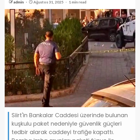
admin
Ağustos 31, 2025
1 min read
Siirt'in Bankalar Caddesi üzerinde bulunan
kuşkulu paket nedeniyle güvenlik güçleri
tedbir alarak caddeyi trafiğe kapattı.