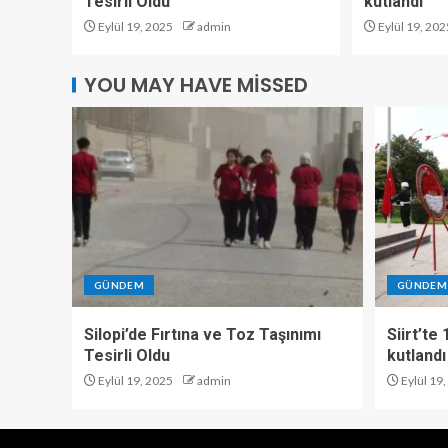
Tesirli Oldu
kutlandı
Eylül 19, 2025
admin
Eylül 19, 202
YOU MAY HAVE MISSED
GÜNDEM
GÜNDEM
Silopi’de Fırtına ve Toz Taşınımı
Siirt’te
Tesirli Oldu
kutlandı
Eylül 19, 2025
admin
Eylül 19