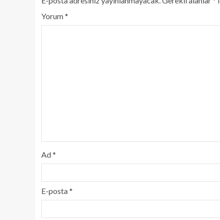
E-posta adresiniz yayınlanmayacak.
Gerekli alanlar
*
i
Yorum
*
Ad
*
E-posta
*