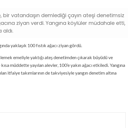
de, bir vatandaşın demlediği çayın ateşi denetimsiz
ğacına ziyan verdi. Yangına köylüler müdahale etti,
 aldı.
ngında yaklaşık 100 fıstık ağacı ziyan gördü.
demlemek emeliyle yaktığı ateş denetimden çıkarak büyüdü ve
le kısa müddette yayılan alevler, 100’e yakın ağacı etkiledi. Yangına
lan itfaiye takımlarının de takviyesiyle yangın denetim altına