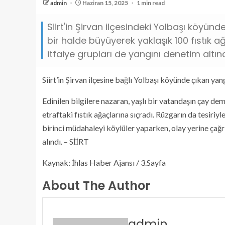
admin
Haziran 15, 2025
1 min read
Siirt'in Şirvan ilçesindeki Yolbaşı köyün
bir halde büyüyerek yaklaşık 100 fıstık a
itfaiye grupları de yangını denetim altına
Siirt’in Şirvan ilçesine bağlı Yolbaşı köyünde çıkan ya
Edinilen bilgilere nazaran, yaşlı bir vatandaşın çay 
etraftaki fıstık ağaçlarına sıçradı. Rüzgarın da tesiriy
birinci müdahaleyi köylüler yaparken, olay yerine çağrı
alındı. – SİİRT
Kaynak: İhlas Haber Ajansı / 3.Sayfa
About The Author
admin