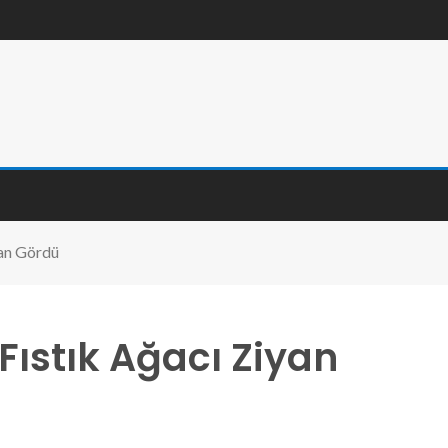
yan Gördü
 Fıstık Ağacı Ziyan