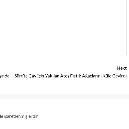
Next
şında
Siirt’te Çay İçin Yakılan Ateş Fıstık Ağaçlarını Küle Çevirdi
le işaretlenmişlerdir