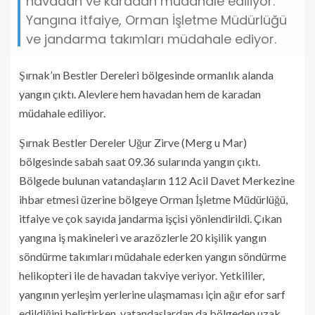
havadan ve karadan müdahale ediliyor.
Yangına itfaiye, Orman İşletme Müdürlüğü
ve jandarma takımları müdahale ediyor.
Şırnak’ın Bestler Dereleri bölgesinde ormanlık alanda
yangın çıktı. Alevlere hem havadan hem de karadan
müdahale ediliyor.
Şırnak Bestler Dereler Uğur Zirve (Merg u Mar)
bölgesinde sabah saat 09.36 sularında yangın çıktı.
Bölgede bulunan vatandaşların 112 Acil Davet Merkezine
ihbar etmesi üzerine bölgeye Orman İşletme Müdürlüğü,
itfaiye ve çok sayıda jandarma işçisi yönlendirildi. Çıkan
yangına iş makineleri ve arazözlerle 20 kişilik yangın
söndürme takımları müdahale ederken yangın söndürme
helikopteri ile de havadan takviye veriyor. Yetkililer,
yangının yerleşim yerlerine ulaşmaması için ağır efor sarf
edildiğini belirtirken, vatandaşlardan da bölgeden uzak