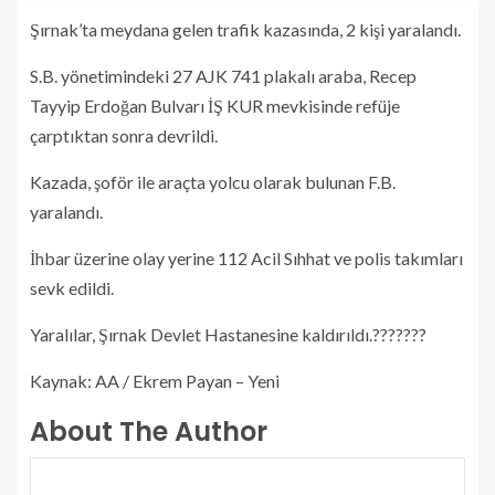
Şırnak’ta meydana gelen trafik kazasında, 2 kişi yaralandı.
S.B. yönetimindeki 27 AJK 741 plakalı araba, Recep
Tayyip Erdoğan Bulvarı İŞ KUR mevkisinde refüje
çarptıktan sonra devrildi.
Kazada, şoför ile araçta yolcu olarak bulunan F.B.
yaralandı.
İhbar üzerine olay yerine 112 Acil Sıhhat ve polis takımları
sevk edildi.
Yaralılar, Şırnak Devlet Hastanesine kaldırıldı.???????
Kaynak: AA / Ekrem Payan – Yeni
About The Author