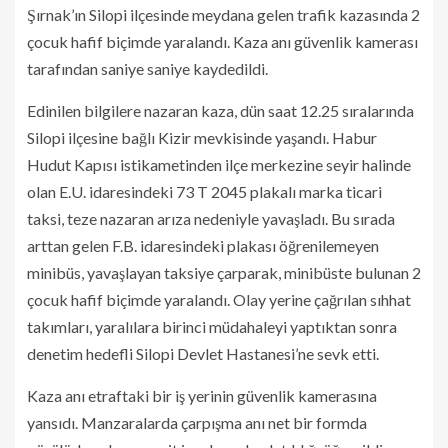
Şırnak’ın Silopi ilçesinde meydana gelen trafik kazasında 2
çocuk hafif biçimde yaralandı. Kaza anı güvenlik kamerası
tarafından saniye saniye kaydedildi.
Edinilen bilgilere nazaran kaza, dün saat 12.25 sıralarında
Silopi ilçesine bağlı Kizir mevkisinde yaşandı. Habur
Hudut Kapısı istikametinden ilçe merkezine seyir halinde
olan E.U. idaresindeki 73 T 2045 plakalı marka ticari
taksi, teze nazaran arıza nedeniyle yavaşladı. Bu sırada
arttan gelen F.B. idaresindeki plakası öğrenilemeyen
minibüs, yavaşlayan taksiye çarparak, minibüste bulunan 2
çocuk hafif biçimde yaralandı. Olay yerine çağrılan sıhhat
takımları, yaralılara birinci müdahaleyi yaptıktan sonra
denetim hedefli Silopi Devlet Hastanesi’ne sevk etti.
Kaza anı etraftaki bir iş yerinin güvenlik kamerasına
yansıdı. Manzaralarda çarpışma anı net bir formda