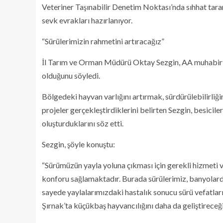
Veteriner Taşınabilir Denetim Noktası’nda sıhhat tara
sevk evrakları hazırlanıyor.
“Sürülerimizin rahmetini artıracağız”
İl Tarım ve Orman Müdürü Oktay Sezgin, AA muhabirine,
olduğunu söyledi.
Bölgedeki hayvan varlığını artırmak, sürdürülebilirliğin
projeler gerçekleştirdiklerini belirten Sezgin, besicil
oluşturduklarını söz etti.
Sezgin, şöyle konuştu:
“Sürümüzün yayla yoluna çıkması için gerekli hizmeti 
konforu sağlamaktadır. Burada sürülerimiz, banyolarda 
sayede yaylalarımızdaki hastalık sonucu sürü vefatları
Şırnak’ta küçükbaş hayvancılığını daha da geliştireceği