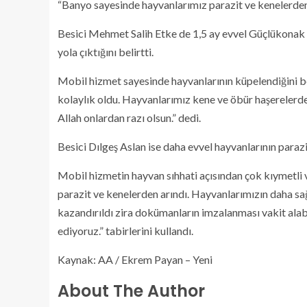
“Banyo sayesinde hayvanlarımız parazit ve kenelerden
Besici Mehmet Salih Etke de 1,5 ay evvel Güçlükonak i
yola çıktığını belirtti.
Mobil hizmet sayesinde hayvanlarının küpelendiğini be
kolaylık oldu. Hayvanlarımız kene ve öbür haşerelerd
Allah onlardan razı olsun.” dedi.
Besici Dılgeş Aslan ise daha evvel hayvanlarının parazi
Mobil hizmetin hayvan sıhhati açısından çok kıymetli 
parazit ve kenelerden arındı. Hayvanlarımızın daha sağ
kazandırıldı zira dokümanların imzalanması vakit alabil
ediyoruz.” tabirlerini kullandı.
Kaynak: AA / Ekrem Payan – Yeni
About The Author