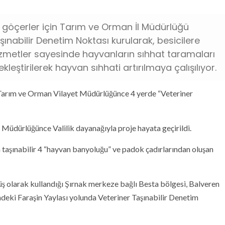
n göçerler için Tarım ve Orman İl Müdürlüğü
şınabilir Denetim Noktası kurularak, besicilere
hizmetler sayesinde hayvanların sıhhat taramaları
leştirilerek hayvan sıhhati artırılmaya çalışılıyor.
n Tarım ve Orman Vilayet Müdürlüğünce 4 yerde “Veteriner
Müdürlüğünce Valilik dayanağıyla proje hayata geçirildi.
taşınabilir 4 “hayvan banyoluğu” ve padok çadırlarından oluşan
üş olarak kullandığı Şırnak merkeze bağlı Besta bölgesi, Balveren
ndeki Faraşin Yaylası yolunda Veteriner Taşınabilir Denetim