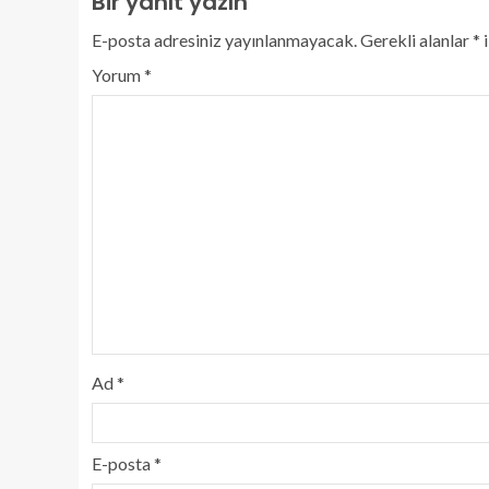
Bir yanıt yazın
E-posta adresiniz yayınlanmayacak.
Gerekli alanlar
*
i
Yorum
*
Ad
*
E-posta
*