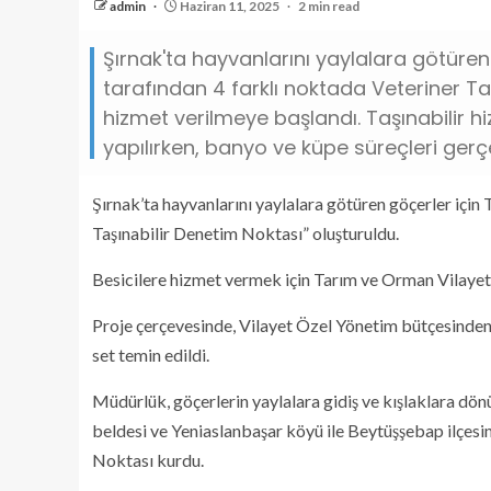
admin
Haziran 11, 2025
2 min read
Şırnak'ta hayvanlarını yaylalara götüre
tarafından 4 farklı noktada Veteriner Ta
hizmet verilmeye başlandı. Taşınabilir 
yapılırken, banyo ve küpe süreçleri gerçek
Şırnak’ta hayvanlarını yaylalara götüren göçerler içi
Taşınabilir Denetim Noktası” oluşturuldu.
Besicilere hizmet vermek için Tarım ve Orman Vilayet 
Proje çerçevesinde, Vilayet Özel Yönetim bütçesinden 
set temin edildi.
Müdürlük, göçerlerin yaylalara gidiş ve kışlaklara dön
beldesi ve Yeniaslanbaşar köyü ile Beytüşşebap ilçesi
Noktası kurdu.