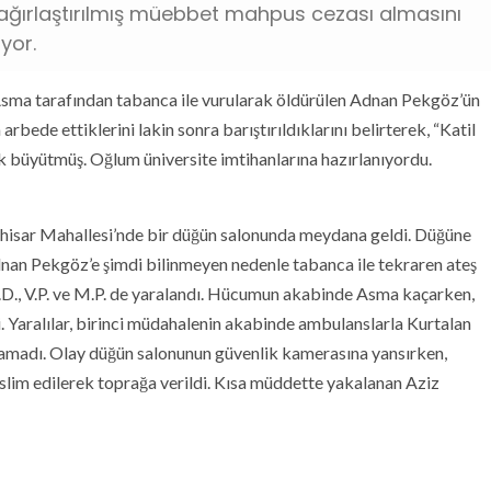
in ağırlaştırılmış müebbet mahpus cezası almasını
iyor.
 Asma tarafından tabanca ile vurularak öldürülen Adnan Pekgöz’ün
 arbede ettiklerini lakin sonra barıştırıldıklarını belirterek, “Katil
k büyütmüş. Oğlum üniversite imtihanlarına hazırlanıyordu.
İnhisar Mahallesi’nde bir düğün salonunda meydana geldi. Düğüne
Adnan Pekgöz’e şimdi bilinmeyen nedenle tabanca ile tekraren ateş
i A.D., V.P. ve M.P. de yaralandı. Hücumun akabinde Asma kaçarken,
di. Yaralılar, birinci müdahalenin akabinde ambulanslarla Kurtalan
lamadı. Olay düğün salonunun güvenlik kamerasına yansırken,
slim edilerek toprağa verildi. Kısa müddette yakalanan Aziz