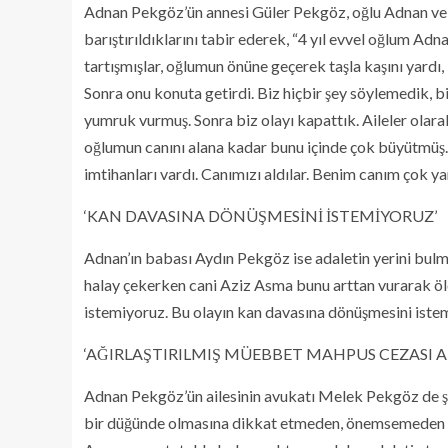
Adnan Pekgöz’ün annesi Güler Pekgöz, oğlu Adnan ve Az
barıştırıldıklarını tabir ederek, “4 yıl evvel oğlum Adn
tartışmışlar, oğlumun önüne geçerek taşla kaşını yard
Sonra onu konuta getirdi. Biz hiçbir şey söylemedik, 
yumruk vurmuş. Sonra biz olayı kapattık. Aileler olara
oğlumun canını alana kadar bunu içinde çok büyütmüş.
imtihanları vardı. Canımızı aldılar. Benim canım çok ya
‘KAN DAVASINA DÖNÜŞMESİNİ İSTEMİYORUZ’
Adnan’ın babası Aydın Pekgöz ise adaletin yerini bul
halay çekerken cani Aziz Asma bunu arttan vurarak öld
istemiyoruz. Bu olayın kan davasına dönüşmesini istem
‘AĞIRLAŞTIRILMIŞ MÜEBBET MAHPUS CEZASI A
Adnan Pekgöz’ün ailesinin avukatı Melek Pekgöz de şö
bir düğünde olmasına dikkat etmeden, önemsemeden Az