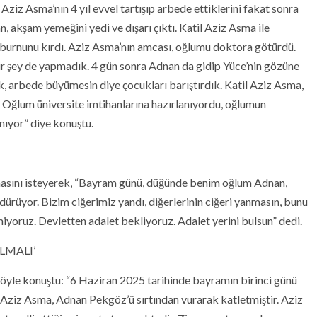
iz Asma’nın 4 yıl evvel tartışıp arbede ettiklerini fakat sonra
an, akşam yemeğini yedi ve dışarı çıktı. Katil Aziz Asma ile
ı, burnunu kırdı. Aziz Asma’nın amcası, oğlumu doktora götürdü.
bir şey de yapmadık. 4 gün sonra Adnan da gidip Yüce’nin gözüne
k, arbede büyümesin diye çocukları barıştırdık. Katil Aziz Asma,
 Oğlum üniversite imtihanlarına hazırlanıyordu, oğlumun
nıyor” diye konuştu.
masını isteyerek, “Bayram günü, düğünde benim oğlum Adnan,
ürüyor. Bizim ciğerimiz yandı, diğerlerinin ciğeri yanmasın, bunu
iyoruz. Devletten adalet bekliyoruz. Adalet yerini bulsun” dedi.
LMALI’
yle konuştu: “6 Haziran 2025 tarihinde bayramın birinci günü
iz Asma, Adnan Pekgöz’ü sırtından vurarak katletmiştir. Aziz