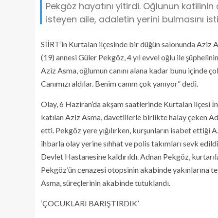
Pekgöz hayatını yitirdi. Oğlunun katilin
isteyen aile, adaletin yerini bulmasını ist
SİİRT’in Kurtalan ilçesinde bir düğün salonunda Aziz
(19) annesi Güler Pekgöz, 4 yıl evvel oğlu ile şüphelinin
Aziz Asma, oğlumun canını alana kadar bunu içinde ço
Canımızı aldılar. Benim canım çok yanıyor” dedi.
Olay, 6 Haziran’da akşam saatlerinde Kurtalan ilçesi 
katılan Aziz Asma, davetlilerle birlikte halay çeken 
etti. Pekgöz yere yığılırken, kurşunların isabet ettiğ
ihbarla olay yerine sıhhat ve polis takımları sevk edil
Devlet Hastanesine kaldırıldı. Adnan Pekgöz, kurtarı
Pekgöz’ün cenazesi otopsinin akabinde yakınlarına te
Asma, süreçlerinin akabinde tutuklandı.
‘ÇOCUKLARI BARIŞTIRDIK’