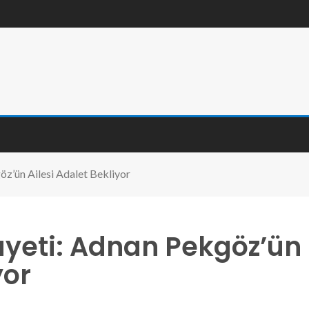
z’ün Ailesi Adalet Bekliyor
yeti: Adnan Pekgöz’ün
yor