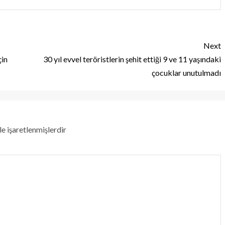
Next
çin
30 yıl evvel teröristlerin şehit ettiği 9 ve 11 yaşındaki
çocuklar unutulmadı
le işaretlenmişlerdir