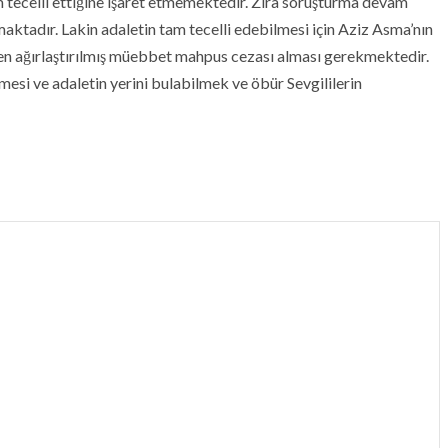
 tecelli ettiğine işaret etmemektedir. Zira soruşturma devam
aktadır. Lakin adaletin tam tecelli edebilmesi için Aziz Asma’nın
 ağırlaştırılmış müebbet mahpus cezası alması gerekmektedir.
esi ve adaletin yerini bulabilmek ve öbür Sevgililerin