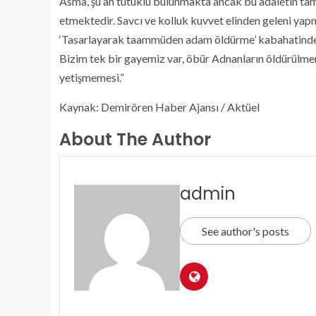
Asma, şu an tutuklu bulunmakta ancak bu adaletin tam
etmektedir. Savcı ve kolluk kuvvet elinden geleni yapm
‘Tasarlayarak taammüden adam öldürme’ kabahatinden
Bizim tek bir gayemiz var, öbür Adnanların öldürülmem
yetişmemesi.”
Kaynak: Demirören Haber Ajansı / Aktüel
About The Author
admin
See author's posts