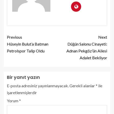
Previous
Next
Hüseyin Bulut’a Batman
Düğün Salonu Cinayeti:
Petrolspor Talip Oldu
Adnan Pekgöz’ün Ailesi
Adalet Bekliyor
Bir yanıt yazın
E-posta adresiniz yayınlanmayacak.
Gerekli alanlar
*
ile
işaretlenmişlerdir
Yorum
*