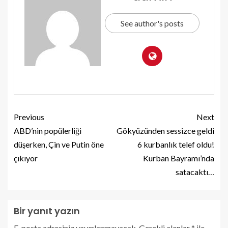
See author's posts
Previous
Next
ABD’nin popülerliği
Gökyüzünden sessizce geldi
düşerken, Çin ve Putin öne
6 kurbanlık telef oldu!
çıkıyor
Kurban Bayramı’nda
satacaktı…
Bir yanıt yazın
E-posta adresiniz yayınlanmayacak.
Gerekli alanlar
*
ile